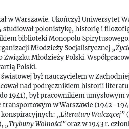
kał w Warszawie. Ukończył Uniwersytet W
studiował polonistykę, historię i filozof
ikiem biblioteki Monopolu Spirytusowego
rganizacji Młodzieży Socjalistycznej
„Życi
 Związku Młodzieży Polski. Współpracow
rtią Polski.
y światowej był nauczycielem w Zachodniej
ował nad podręcznikiem historii literatu
 do 1941), był pracownikiem umysłowym 
e transportowym w Warszawie (1942–1944
 konspiracyjnych:
„Literatury Walczącej”
(
),
„Trybuny Wolności”
oraz w 1943 r. czło