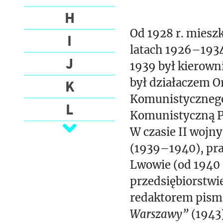
O
H
G
R
Od 1928 r. miesz
I
A
latach 1926–1934 
F
J
1939 był kierown
I
był działaczem O
K
A
Komunistycznego
L
N
Komunistyczną Pa
A
Ł
W czasie II wojn
K
(1939–1940), prac
Ł
M
A
Lwowie (od 1940
N
D
przedsiębiorstwi
E
redaktorem pism
O
M
Warszawy”
(1943
I