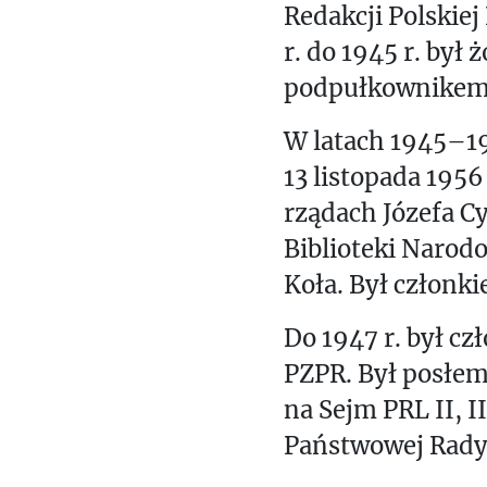
P
Redakcji Polskiej
L
R
r. do 1945 r. był
podpułkownikem
S
W latach 1945–19
Ś
13 listopada 1956
T
rządach Józefa C
U
Biblioteki Narod
Koła. Był członk
V
Do 1947 r. był cz
W
PZPR. Był posłem
Z
na Sejm PRL II, I
Państwowej Rady
Ż