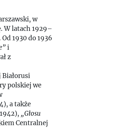
arszawski, w
ię. W latach 1929–
. Od 1930 do 1936
e”
i
ał z
 Białorusi
ry polskiej we
w
), a także
1942),
„Głosu
nkiem Centralnej