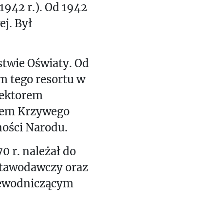
1942 r.). Od 1942
ej. Był
twie Oświaty. Od
em tego resortu w
rektorem
ubem Krzywego
ności Narodu.
0 r. należał do
stawodawczy oraz
przewodniczącym