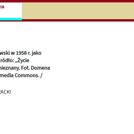
niczej
cz do treści zasadniczej
IA
ski w 1958 r. jako
Żródło: „Życie
nieznany. Fot. Domena
kimedia Commons. /
RACKI