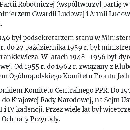
 Partii Robotniczej (współtworzył partię w 
 żołnierzem Gwardii Ludowej i Armii Ludow
.
46 był podsekretarzem stanu w Ministers
 r. do 27 października 1959 r. był ministr
yrankiewicza. W latach 1948–1956 był dy
owej. Od 1955 r. do 1962 r. związany z Kl
iem Ogólnopolskiego Komitetu Frontu Jed
łonkiem Komitetu Centralnego PPR. Do 197
 do Krajowej Rady Narodowej, na Sejm U
II i IV kadencji. Przez wiele lat był wice
 Ochrony Przyrody.