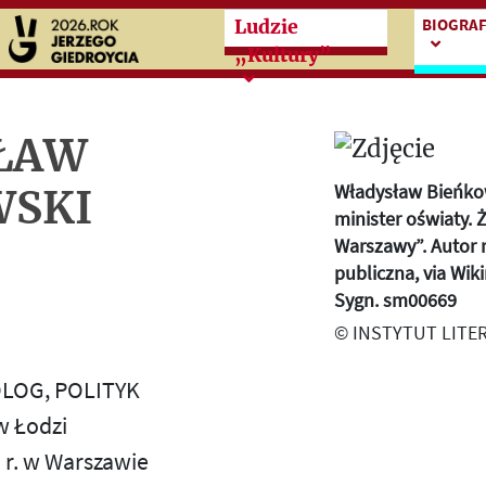
Przeskocz do treści zasad
Przesko
BIOGRAF
Ludzie
„Kultury”
ŁAW
Władysław Bieńkow
WSKI
minister oświaty. 
Warszawy”. Autor 
publiczna, via Wi
Sygn. sm00669
© INSTYTUT LITE
LOG, POLITYK
w Łodzi
 r. w Warszawie