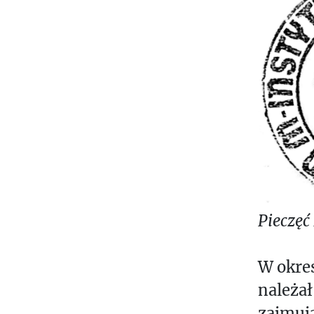
Pieczęć
W okre
należał
zajmuj