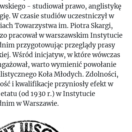
skiego - studiował prawo, anglistykę
ogię. W czasie studiów uczestniczył w
iach Towarzystwa im. Piotra Skargi,
zo pracował w warszawskim Instytucie
nim przygotowując przeglądy prasy
iej. Wśród inicjatyw, w które wówczas
angażował, warto wymienić powołanie
listycznego Koła Młodych. Zdolności,
ść i kwalifikacje przyniosły efekt w
 etatu (od 1930 r.) w Instytucie
nim w Warszawie.