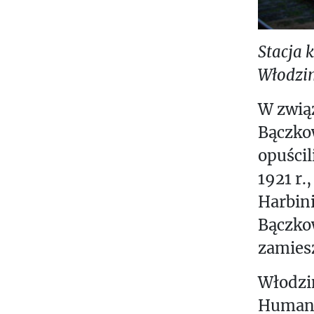
.
.
Stacja k
Włodzim
W zwią
Bączkow
opuścil
1921 r.,
Harbini
Bączkow
zamiesz
Włodzim
Humani