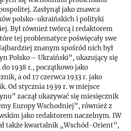
ospolitej. Zasłynął jako znawca
ów polsko-ukraińskich i polityki
iej. Był również twórcą i redaktorem
tóre tej problematyce poświęcały swe
ajbardziej znanym spośród nich był
yn Polsko – Ukraiński”, ukazujący się
 do 1938 r., początkowo jako
znik, a od 17 czerwca 1933 r. jako
k. Od stycznia 1939 r. w miejsce
ynu” zaczął ukazywać się miesięcznik
emy Europy Wschodniej”, również z
wskim jako redaktorem naczelnym. IW
ł także kwartalnik „Wschód-Orient”,