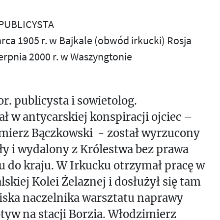
 PUBLICYSTA
arca 1905 r. w Bajkale (obwód irkucki) Rosja
ierpnia 2000 r. w Waszyngtonie
r. publicysta i sowietolog.
ał w antycarskiej konspiracji ojciec –
mierz Bączkowski - został wyrzucony
ły i wydalony z Królestwa bez prawa
 do kraju. W Irkucku otrzymał pracę w
lskiej Kolei Żelaznej i dosłużył się tam
iska naczelnika warsztatu naprawy
yw na stacji Borzia. Włodzimierz