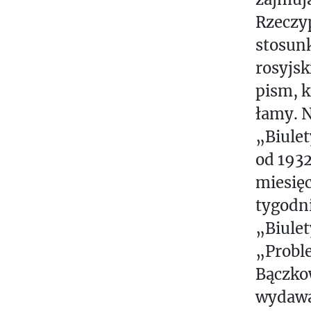
Rzeczyp
stosunk
rosyjsk
pism, k
łamy. N
„Biulet
od 1932
miesięc
tygodni
„Biulet
„Probl
Bączko
wydawa