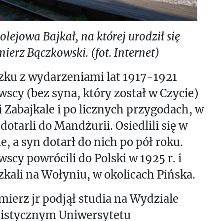
olejowa Bajkał, na której urodził się
ierz Bączkowski. (fot. Internet)
zku z wydarzeniami lat 1917-1921
scy (bez syna, który został w Czycie)
i Zabajkale i po licznych przygodach, w
 dotarli do Mandżurii. Osiedlili się w
e, a syn dotarł do nich po pół roku.
scy powrócili do Polski w 1925 r. i
kali na Wołyniu, w okolicach Pińska.
ierz jr podjął studia na Wydziale
stycznym Uniwersytetu