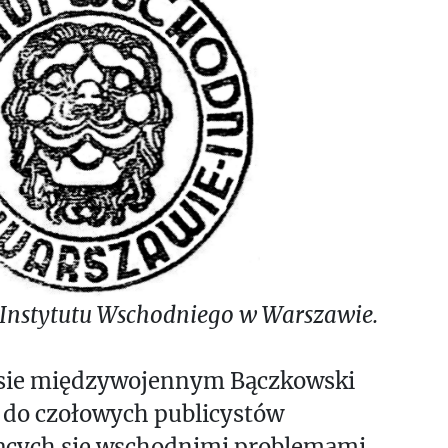
 Instytutu Wschodniego w Warszawie.
sie międzywojennym Bączkowski
 do czołowych publicystów
ących się wschodnimi problemami