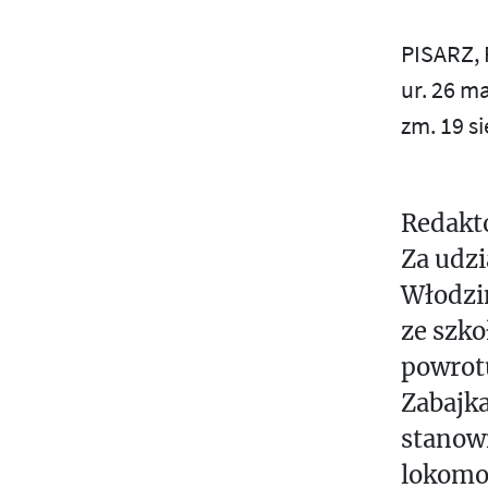
W
S
A
PISARZ,
Ś
Ż
ur. 26 m
N
zm. 19 s
T
I
E
U
J
Redakto
V
S
Za udzi
Z
W
Włodzi
E
Z
ze szko
K
powrotu
O
Ż
Zabajka
R
E
stanow
S
lokomot