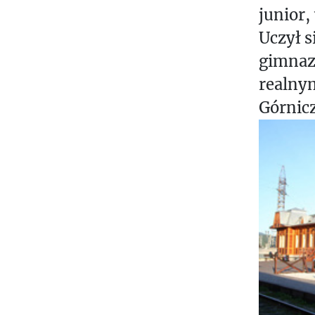
P
junior, 
O
Uczył 
N
gimnaz
D
E
realnym
N
Górnic
C
J
A
P
I
S
Z
Ą
O
.