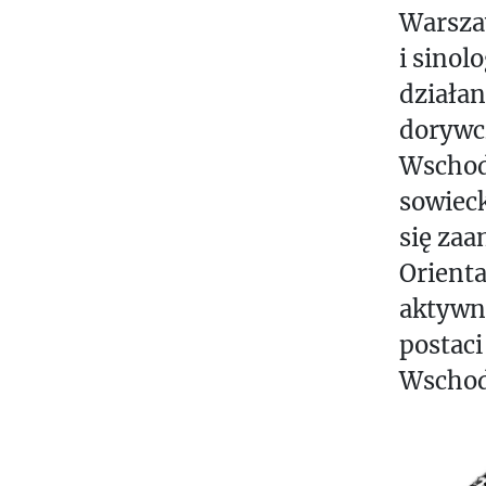
Warszaw
i sinol
działan
dorywc
Wschod
sowieck
się za
Orienta
aktywno
postaci
Wschod