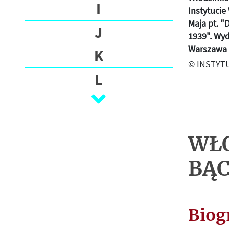
O
I
Instytucie
G
Maja pt. "
J
R
1939". Wyd
A
Warszawa 
K
F
© INSTYTU
I
L
A
Ł
T
M
E
WŁ
K
N
S
BĄ
T
O
Y
P
N
A
Biog
R
J