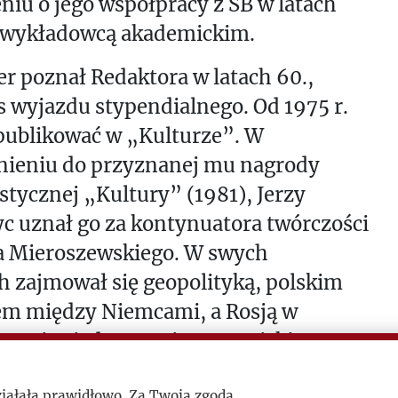
niu o jego współpracy z SB w latach
ł wykładowcą akademickim.
er poznał Redaktora w latach 60.,
 wyjazdu stypendialnego. Od 1975 r.
publikować w „Kulturze”. W
nieniu do przyznanej mu nagrody
stycznej „Kultury” (1981), Jerzy
c uznał go za kontynuatora twórczości
za Mieroszewskiego. W swych
h zajmował się geopolityką, polskim
em między Niemcami, a Rosją w
tywie zjednoczenia europejskiego, a
tosunkiem Polski do Litwy, Białorusi i
ziałała prawidłowo. Za Twoją zgodą