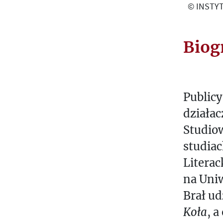
© INSTYT
Biog
Publicy
działac
Studiow
studiac
Literac
na Uni
Brał ud
Koła
, a