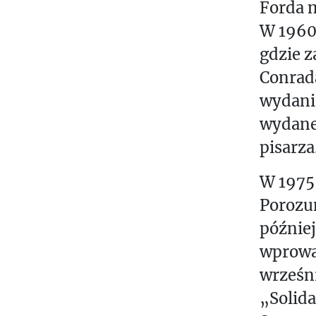
Forda m
W 1960 
gdzie z
Conrada
wydanie
wydanej
pisarza
W 1975 
Porozu
później
wprowa
wrześni
„Solida