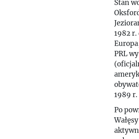
Stan w
Oksfor
Jeziora
1982 r.
Europa,
PRL wy
(oficj
ameryk
obywat
1989 r.
Po powr
Wałęsy 
aktywno