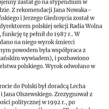
ojenny zastał go na stypendium w
dzie. Z rekomendacji Jana Nowaka–
ńskiego i Jerzego Giedroycia został w
 dyrektorem polskiej sekcji Radia Wolna
 funkcję tę pełnił do 1987 r.. W
dano na niego wyrok śmierci
alnym powodem była współpraca z
ańskim wywiadem), i pozbawiono
elstwa polskiego. Wyrok odwołano w
ocie do Polski był doradcą Lecha
i Jana Olszewskiego. Zrezygnował z
ści politycznej w 1992 r., po