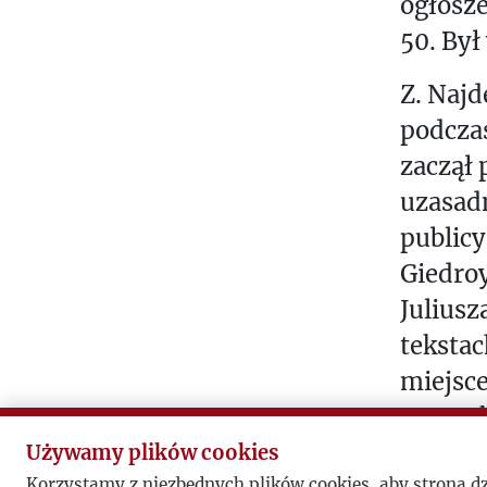
ogłosze
50. By
Z. Najd
podczas
zaczął 
uzasad
publicy
Giedroy
Julius
tekstac
miejsc
perspek
także s
Używamy plików cookies
Korzystamy z niezbędnych plików cookies, aby strona d