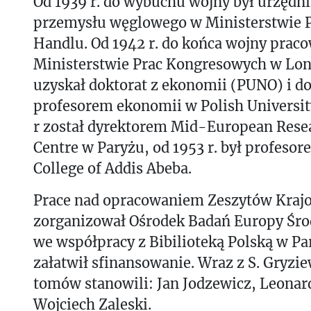
Od 1939 r. do wybuchu wojny był urzędni
przemysłu węglowego w Ministerstwie P
Handlu. Od 1942 r. do końca wojny prac
Ministerstwie Prac Kongresowych w Lon
uzyskał doktorat z ekonomii (PUNO) i do 
profesorem ekonomii w Polish Universit
r został dyrektorem Mid-European Rese
Centre w Paryżu, od 1953 r. był profesor
College of Addis Abeba.
Prace nad opracowaniem Zeszytów Kraj
zorganizował Ośrodek Badań Europy Śro
we współpracy z Bibilioteką Polską w Pa
załatwił sfinansowanie. Wraz z S. Gryzi
tomów stanowili: Jan Jodzewicz, Leonar
Wojciech Zaleski.