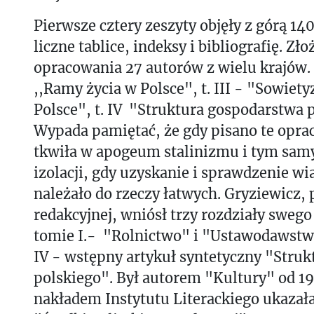
Pierwsze cztery zeszyty objęły z górą 14
liczne tablice, indeksy i bibliografię. Zło
opracowania 27 autorów z wielu krajów. T
,,Ramy życia w Polsce", t. III - "Sowiety
Polsce", t. IV "Struktura gospodarstwa 
Wypada pamiętać, że gdy pisano te opra
tkwiła w apogeum stalinizmu i tym sa
izolacji, gdy uzyskanie i sprawdzenie w
należało do rzeczy łatwych. Gryziewicz, 
redakcyjnej, wniósł trzy rozdziały swego
tomie I.- "Rolnictwo" i "Ustawodawstw
IV - wstępny artykuł syntetyczny "Stru
polskiego". Był autorem "Kultury" od 19
nakładem Instytutu Literackiego ukazała