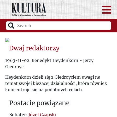
Dwaj redaktorzy
1963-11-02, Benedykt Heydenkorn - Jerzy
Giedroyc
Heydenkorn dzieli się z Giedroyciem uwagi na
temat swojej bieżącej działalności, która również
koncentruje się na podobnych celach.
Postacie powiązane
Bohater:
Józef Czapski