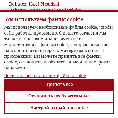
Bohater:
Józef Piłsudski
Bohater:
Maria (Maja) Prądzyńska
Bohater:
Witold Jedlicki
Мы используем файлы cookie
Bohater:
Wincenty Witos
Мы используем необходимые файлы cookie, чтобы
Bohater:
Roman Dmowski
сайт работал правильно. С вашего согласия мы
Bohater:
Władysław Michniewicz
также используем аналитические и
маркетинговые файлы cookie, которые помогают
нам оценивать интерес к материалам и вести
промоакции. Вы можете принять все файлы
cookie, отклонить необязательные или настроить
параметры.
Политика использования файлов cookie
Принять все
Отклонить необязательные
Настройки файлов cookie
Настройки файлов cookie