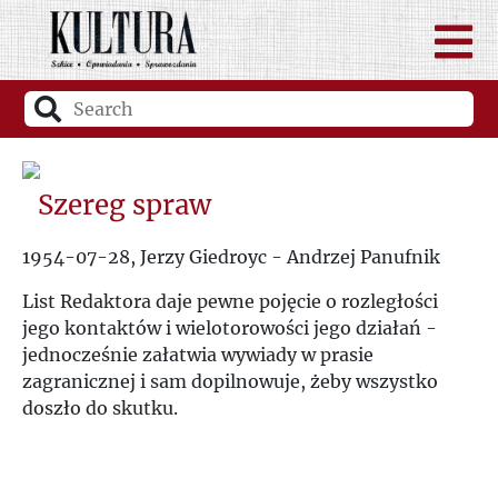
Szereg spraw
1954-07-28, Jerzy Giedroyc - Andrzej Panufnik
List Redaktora daje pewne pojęcie o rozległości
jego kontaktów i wielotorowości jego działań -
jednocześnie załatwia wywiady w prasie
zagranicznej i sam dopilnowuje, żeby wszystko
doszło do skutku.