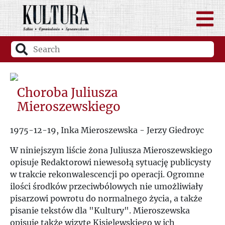
Choroba Juliusza
Mieroszewskiego
1975-12-19, Inka Mieroszewska - Jerzy Giedroyc
W niniejszym liście żona Juliusza Mieroszewskiego
opisuje Redaktorowi niewesołą sytuację publicysty
w trakcie rekonwalescencji po operacji. Ogromne
ilości środków przeciwbólowych nie umożliwiały
pisarzowi powrotu do normalnego życia, a także
pisanie tekstów dla "Kultury". Mieroszewska
opisuje także wizytę Kisielewskiego w ich