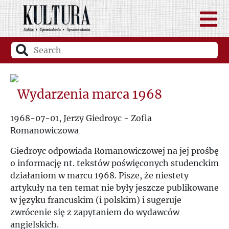
Wydarzenia marca 1968
1968-07-01, Jerzy Giedroyc - Zofia
Romanowiczowa
Giedroyc odpowiada Romanowiczowej na jej prośbę
o informację nt. tekstów poświęconych studenckim
działaniom w marcu 1968. Pisze, że niestety
artykuły na ten temat nie były jeszcze publikowane
w języku francuskim (i polskim) i sugeruje
zwrócenie się z zapytaniem do wydawców
angielskich.