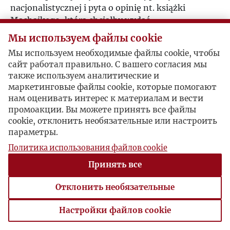
nacjonalistycznej i pyta o opinię nt. książki
Machajkego, którą chciałby wydać.
Мы используем файлы cookie
Мы используем необходимые файлы cookie, чтобы
сайт работал правильно. С вашего согласия мы
также используем аналитические и
маркетинговые файлы cookie, которые помогают
нам оценивать интерес к материалам и вести
промоакции. Вы можете принять все файлы
cookie, отклонить необязательные или настроить
параметры.
Политика использования файлов cookie
Принять все
Отклонить необязательные
Настройки файлов cookie
Настройки файлов cookie