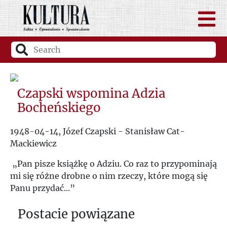
Czapski wspomina Adzia
Bocheńskiego
1948-04-14, Józef Czapski - Stanisław Cat-
Mackiewicz
„Pan pisze książkę o Adziu. Co raz to przypominają
mi się różne drobne o nim rzeczy, które mogą się
Panu przydać...”
Postacie powiązane