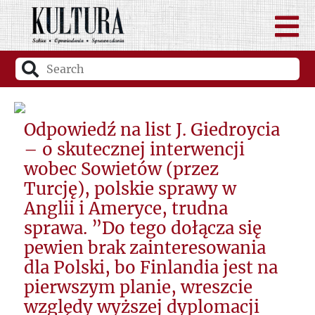
Odpowiedź na list J. Giedroycia
– o skutecznej interwencji
wobec Sowietów (przez
Turcję), polskie sprawy w
Anglii i Ameryce, trudna
sprawa. ”Do tego dołącza się
pewien brak zainteresowania
dla Polski, bo Finlandia jest na
pierwszym planie, wreszcie
względy wyższej dyplomacji