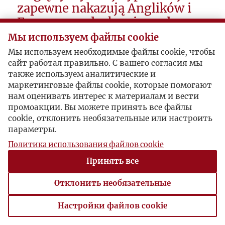
zapewne nakazują Anglików i
Francuzom dyskrecję co do
stosunków w okupacji
Мы используем файлы cookie
sowieckiej." PoJG 08.01
Мы используем необходимые файлы cookie, чтобы
сайт работал правильно. С вашего согласия мы
1940-03-12, Adam Ciołkosz - Jerzy Giedroyc
также используем аналитические и
маркетинговые файлы cookie, которые помогают
нам оценивать интерес к материалам и вести
промоакции. Вы можете принять все файлы
cookie, отклонить необязательные или настроить
параметры.
Политика использования файлов cookie
Принять все
Отклонить необязательные
Настройки файлов cookie
Настройки файлов cookie