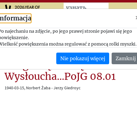
Przeskocz do treści zasad
узнать
больше
Informacja
Kulisy zawarcia pokoju z
Po najechaniu na zdjęcie, po jego prawej stronie pojawi się jego
powiększenie.
Finlandią, ocena państw
Wielkość powiększenia można regulować z pomocą rolki myszki.
skandynawskich i aliantów.
Nie pokazuj więcej
Zamknij
Druga część książki
Wysłoucha...PoJG 08.01
1940-03-15, Norbert Żaba - Jerzy Giedroyc