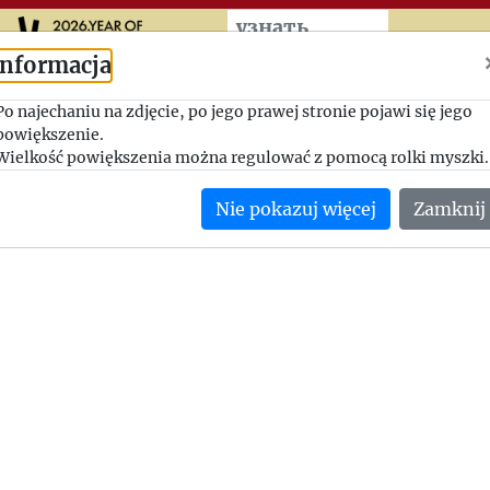
Przeskocz do treści zasad
узнать
больше
Informacja
Potrzebny papier
Po najechaniu na zdjęcie, po jego prawej stronie pojawi się jego
powiększenie.
1946-05, Jerzy Giedroyc - Zofia Hertz
Wielkość powiększenia można regulować z pomocą rolki myszki.
Jerzy Giedroyc wskazuje, ile papieru trzeba zamówić do kolejne
Nie pokazuj więcej
Zamknij