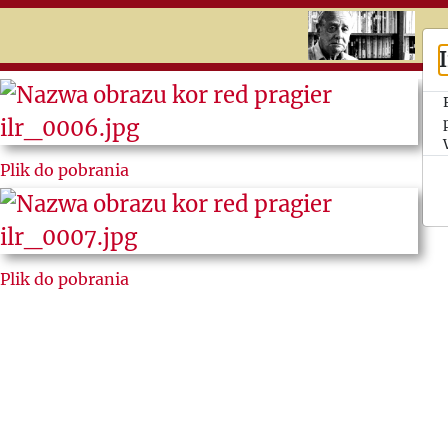
RU
UK
Search
Ежи
Plik do pobrania
Гедройц
Люди
„Культуры”
Plik do pobrania
Письма к и
од