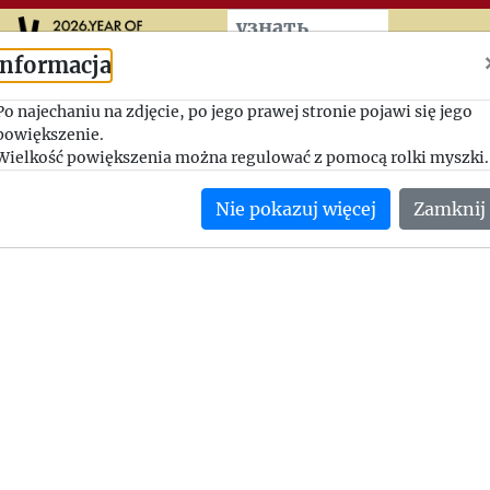
Przeskocz do treści zasad
узнать
больше
Informacja
Prowadzenie się Instytutu
Po najechaniu na zdjęcie, po jego prawej stronie pojawi się jego
powiększenie.
1946-07-15, Jerzy Giedroyc - Adam Pragier
Wielkość powiększenia można regulować z pomocą rolki myszki.
Jerzy Giedroyc rozprasza niektóre obawy Adama Pragiera, a in
Nie pokazuj więcej
Zamknij
potwierdza.