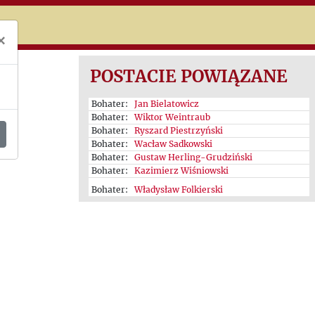
niczej
×
POSTACIE POWIĄZANE
Bohater:
Jan Bielatowicz
Bohater:
Wiktor Weintraub
ne -
Bohater:
Ryszard Piestrzyński
Bohater:
Wacław Sadkowski
Bohater:
Gustaw Herling-Grudziński
Bohater:
Kazimierz Wiśniowski
Bohater:
Władysław Folkierski