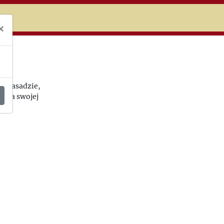
niczej
×
wo zasadzie,
ć dla swojej