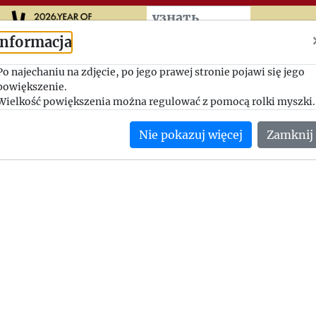
Przeskocz do treści zasad
узнать
больше
Informacja
Życzenia świąteczne 1946
Po najechaniu na zdjęcie, po jego prawej stronie pojawi się jego
powiększenie.
1946-12-19, Jerzy Giedroyc - Adam Pragier
Wielkość powiększenia można regulować z pomocą rolki myszki.
"Chcielibyśmy, aby nadchodzący rok 1947 przyniósł zwycięst
Nie pokazuj więcej
Zamknij
że gdy milkną działa, Polacy walczyć potrafią o sprawiedliwoś
ojczyzny - książką".