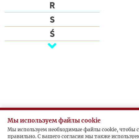
Э
R
Т
S
П
Ś
И
С
T
А
Т
U
Е
V
Л
И
W
П
Z
У
Б
Ż
Мы используем файлы cookie
Л
Мы используем необходимые файлы cookie, чтобы с
И
правильно. С вашего согласия мы также используе