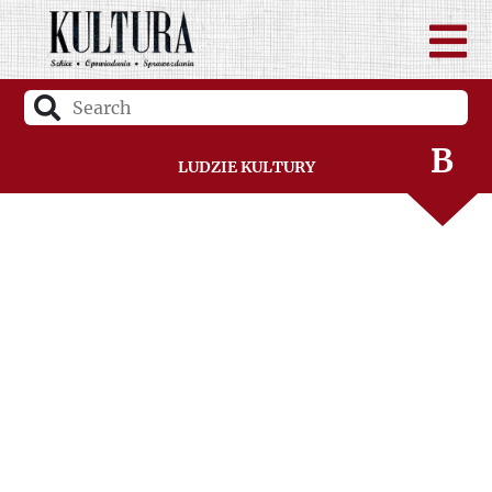
B
Ludzie Kultury
C
D
F
G
H