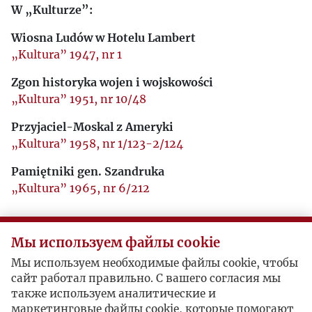
W „Kulturze”:
Wiosna Ludów w Hotelu Lambert
„Kultura” 1947, nr 1
Zgon historyka wojen i wojskowości
„Kultura” 1951, nr 10/48
Przyjaciel-Moskal z Ameryki
„Kultura” 1958, nr 1/123-2/124
Pamiętniki gen. Szandruka
„Kultura” 1965, nr 6/212
W „Zeszytach Historycznych”:
Мы используем файлы cookie
Nowe spojrzenie na historię Europy
Мы используем необходимые файлы cookie, чтобы
„Zeszyty Historyczne” 1998, nr 125
сайт работал правильно. С вашего согласия мы
также используем аналитические и
Wybitni ludzie o jakich otarłem się
маркетинговые файлы cookie, которые помогают