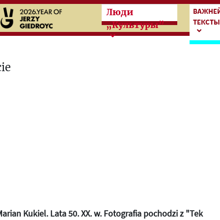
Przeskocz do treści zasad
Przesk
ВАЖНЕ
Люди
ТЕКСТ
„Культуры”
arian Kukiel. Lata 50. XX. w. Fotografia pochodzi z "Tek