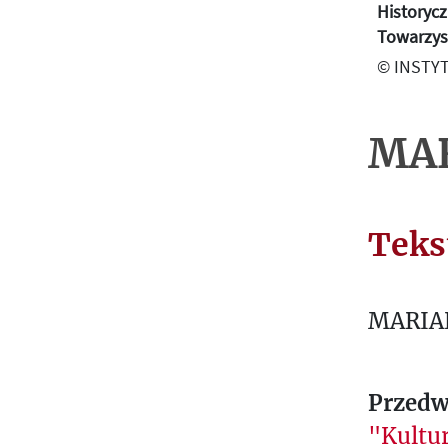
О
Historycz
Г
Towarzyst
Р
© INSTYT
А
Ф
MAR
И
Я
В
Teks
А
Ж
Н
MARIA
Е
Й
Ш
Przedwi
И
"Kultur
Е