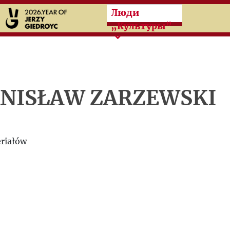
Przeskocz do treści zasad
Люди
„Культуры”
NISŁAW ZARZEWSKI
riałów