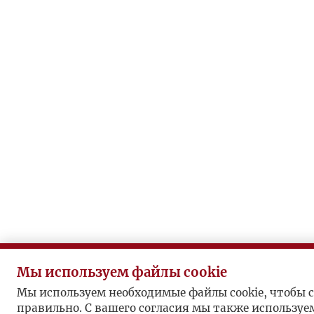
Р
А
Ж
О
М
Л
И
М
У
Л
Ь
Т
И
М
Мы используем файлы cookie
Е
Мы используем необходимые файлы cookie, чтобы с
Д
правильно. С вашего согласия мы также используе