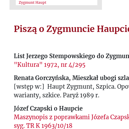
Zygmunt Haupt
Piszą o Zygmuncie Haupci
List Jerzego Stempowskiego do Zygmun
"Kultura" 1972, nr 4/295
Renata Gorczyńska, Mieszkał ubogi szl
[wstęp w:] Haupt Zygmunt, Szpica. Opo
warianty, szkice. Paryż 1989 r.
Józef Czapski o Haupcie
Maszynopis z poprawkami Józefa Czapski
syg. TR K 1963/10/18