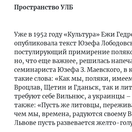
Пространство УЛБ
Уже в 1952 году «Культура» Ежи Гед
опубликовала текст Юзефа Лободовск
постулирующий примирение поляко
но, что еще важнее, решилась напеч
семинариста Юзефа З. Маевского, в
такие слова: «Как мы, поляки, имее
Вроцлав, Щетин и Гданьск, так и ли
требуют себе Вильнюс, а украинцы – 
также: «Пусть же литовцы, пережи
чем мы, времена, радуются своему В
Львове пусть развевается желто-гол