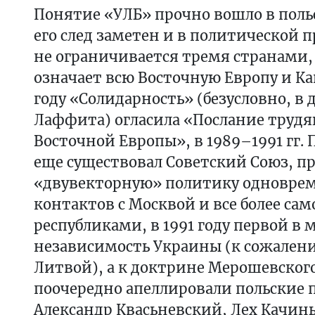
Понятие «УЛБ» прочно вошло в поль
его след заметен и в политической п
не ограничивается тремя странами,
означает всю Восточную Европу и Кав
году «Солидарность» (безусловно, в 
Лаффита) огласила «Послание труд
Восточной Европы», в 1989–1991 гг. 
еще существовал Советский Союз, п
«двувекторную» политику одновре
контактов с Москвой и все более с
республиками, в 1991 году первой в
независимость Украины (к сожалени
Литвой), а к доктрине Мерошевског
поочередно апеллировали польские
Александр Квасьневский, Лех Качин