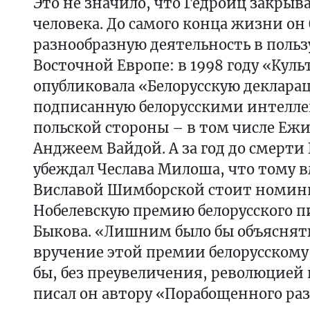
Это не значило, что Гедройц закрыва
человека. До самого конца жизни он
разнообразную деятельность в поль
Восточной Европе: в 1998 году «Куль
опубликовала «Белорусскую деклара
подписанную белорусскими интеллек
польской стороны – в том числе Еж
Анджеем Вайдой. А за год до смерти
убеждал Чеслава Милоша, что тому в
Виславой Шимборской стоит номин
Нобелевскую премию белорусского п
Быкова. «Лишним было бы объяснять
вручение этой премии белорусскому
бы, без преувеличения, революцией 
писал он автору «Порабощенного