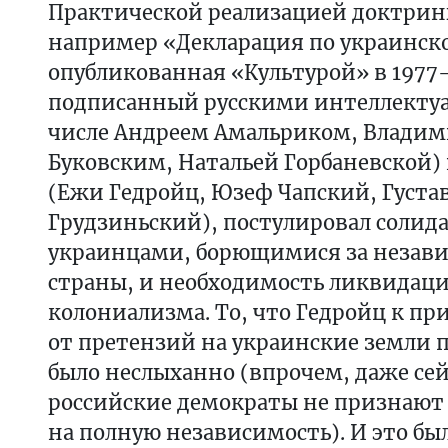
Практической реализацией доктрин
например «Декларация по украинско
опубликованная «Культурой» в 1977
подписанный русскими интеллектуа
числе Андреем Амальриком, Влади
Буковским, Натальей Горбаневской)
(Ежи Гедройц, Юзеф Чапский, Густа
Грудзиньский), постулировал солида
украинцами, борющимися за незави
страны, и необходимость ликвидаци
колониализма. То, что Гедройц к пр
от претензий на украинские земли 
было неслыханно (впрочем, даже се
российские демократы не признают
на полную независимость). И это бы