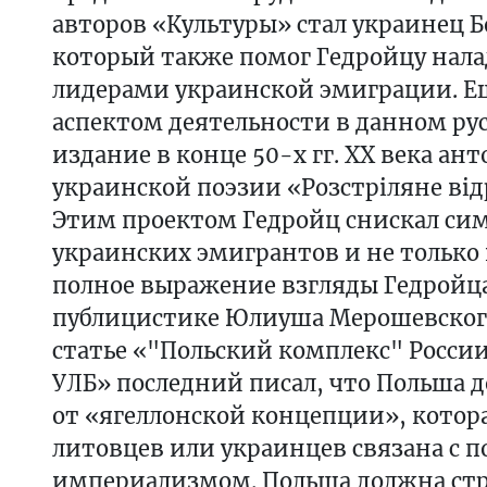
авторов «Культуры» стал украинец Б
который также помог Гедройцу нала
лидерами украинской эмиграции. Е
аспектом деятельности в данном рус
издание в конце 50-х гг. ХХ века ан
украинской поэзии «Розстріляне ві
Этим проектом Гедройц снискал си
украинских эмигрантов и не только 
полное выражение взгляды Гедройца
публицистике Юлиуша Мерошевского.
статье «"Польский комплекс" Росси
УЛБ» последний писал, что Польша 
от «ягеллонской концепции», котор
литовцев или украинцев связана с 
империализмом. Польша должна стр