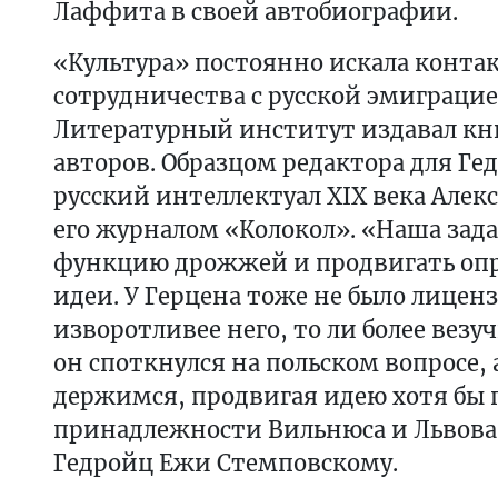
Лаффита в своей автобиографии.
«Культура» постоянно искала конта
сотрудничества с русской эмиграцие
Литературный институт издавал кн
авторов. Образцом редактора для Ге
русский интеллектуал ХIХ века Алекс
его журналом «Колокол». «Наша зад
функцию дрожжей и продвигать оп
идеи. У Герцена тоже не было лицен
изворотливее него, то ли более везу
он споткнулся на польском вопросе, 
держимся, продвигая идею хотя бы
принадлежности Вильнюса и Львова»
Гедройц Ежи Стемповскому.