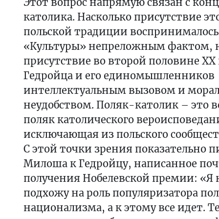
Этот вопрос напрямую связан с кон
католика. Насколько присутствие э
польской традиции воспринималось 
«Культуры» непреложным фактом, н
присутствие во второй половине XX 
Гедройца и его единомышленников
интеллектуальным вызовом и мора
неудобством. Поляк-католик – это в
поляк католического вероисповедани
исключающая из польского сообщест
С этой точки зрения показательно п
Милоша к Гедройцу, написанное почт
получения Нобелевской премии: «Я н
подхожу на роль популяризатора пол
национализма, а к этому все идет. Т