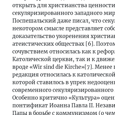
открыть для христианства ценност
секуляризированного западного ми
Поспешальский даже писал, что сек
некотором смысле представляет соб
доказательство укоренения христиа
атеистических обществах [6]. Поэто
сочувствием относилась как к рефо
Католической церкви, так и к движ
вроде «Wir sind die Kirche»[7]. Мене
редакция относилась к католическо
которой ставилось в упрек недооце
современного секуляризированного 
Особенно критично «Культура» оцен
понтификат Иоанна Павла II. Незави
Папы в борьбе с коммунизмом (о че