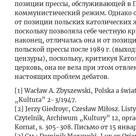
позиции прессы, обслуживающей в 
коммунистический режим. Однако о
от позиции польских католических 
поскольку позволяла себе честную к
наконец, отличалась она и от позиц
польской прессы после 1989 г. (выхо
цензуры), поскольку, критикуя Кат
церковь, она не вела при этом отвл
настоящих проблем дебатов.
[1] Wacław A. Zbyszewski, Polska a świat
„Kultura” 2-3/1947.
[2] Jerzy Giedroyc, Czesław Miłosz. Lis
Czytelnik, Archiwum „Kultury” 12, opr
Kornat, s. 305-308. Письмо от 15 январ