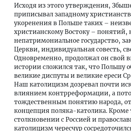
Исходя из этого утверждения, Збыш
приписывал западному христианству
укоренения в Польше таких – неизв
христианскому Востоку – понятий, 
непатримониальное государство, за
Церкви, индивидуальная совесть, св
Одновременно, продолжал он свой в
истории сложился так, что Польшу 
великие диспуты и великие ереси Ср
Наш католицизм дозревал почти ис
влиянием контрреформации, а пото
тождественным понятию народа, о
концепция поляка-католика. Кроме т
столкновении с Россией и правосла
католицизм чересчур сосредоточилс