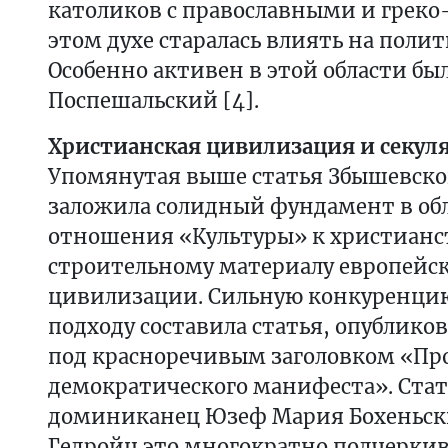
католиков с православными и греко
этом духе старалась влиять на поли
Особенно активен в этой области б
Поспешальский [4].
Христианская цивилизация и секул
Упомянутая выше статья Збышевского
заложила солидный фундамент в об
отношения «Культуры» к христианст
строительному материалу европейс
цивилизации. Сильную конкуренци
подходу составила статья, опубликова
под красноречивым заголовком «Пр
демократического манифеста». Ста
доминиканец Юзеф Мария Бохеньски
Гедройц это многократно подчеркива