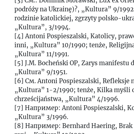
[3] См.: Dominik Morawski, Lux ex Orien
podróży na Ukrainę)?, „Kultura” 9/1992
rodzinie katolickiej, zgrzyty polsko-ukr
„Kultura”, 3/1994.
[4] Antoni Pospieszalski, Katolicy, praw
inni, „Kultura” 10/1990; tenże, Religij
„Kultura” 11/1991.
[5] J.M. Bocheński OP, Zarys manifestu
„Kultura” 9/1951.
[6] См. Antoni Pospieszalski, Refleksje n
„Kultura” 1-2/1990; tenże, Kilka myśli 
chrześcijaństwa, „Kultura” 4/1996.
[7] Например: Antoni Pospieszalski, Ko
„Kultura” 3/1996.
[8] Например: Bernhard Haering, Brak 