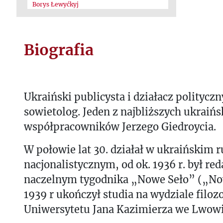
Borys Łewyćkyj
Biografia
Ukraiński publicysta i działacz politycz
sowietolog. Jeden z najbliższych ukraińs
współpracowników Jerzego Giedroycia.
W połowie lat 30. działał w ukraińskim 
nacjonalistycznym, od ok. 1936 r. był re
naczelnym tygodnika „Nowe Seło” („No
1939 r ukończył studia na wydziale filo
Uniwersytetu Jana Kazimierza we Lwowi