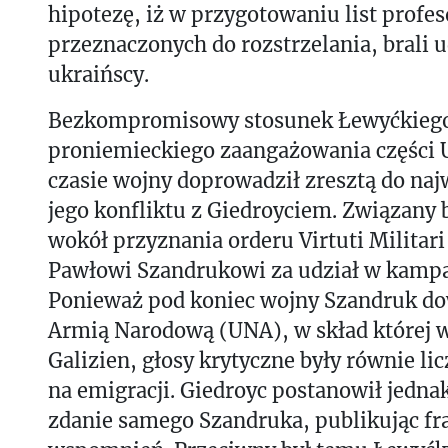
hipotezę, iż w przygotowaniu list profe
przeznaczonych do rozstrzelania, brali u
ukraińscy.
Bezkompromisowy stosunek Łewyćkieg
proniemieckiego zaangażowania części
czasie wojny doprowadził zresztą do naj
jego konfliktu z Giedroyciem. Związany b
wokół przyznania orderu Virtuti Militar
Pawłowi Szandrukowi za udział w kampa
Ponieważ pod koniec wojny Szandruk do
Armią Narodową (UNA), w skład której 
Galizien, głosy krytyczne były równie lic
na emigracji. Giedroyc postanowił jedna
zdanie samego Szandruka, publikując fr