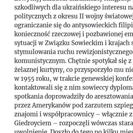
szkodliwych dla ukraińskiego interesu 
politycznych z okresu II wojny światowe
ograniczanie się do antysowieckich filipi
konieczność rzeczowej i pozbawionej em
sytuacji w Związku Sowieckim i krajach s
stymulowania ruchu rewizjonistycznego
komunistycznym. Chętnie spotykał się z
żelaznej kurtyny, co przysporzyło mu ni
w 1955 roku, w trakcie genewskiej konfer
kontaktowali się z nim sowieccy dyplom
spotkania doprowadziły do aresztowani
przez Amerykanów pod zarzutem szpieg
znajomi i współpracownicy – włącznie z
Giedroyciem – rozpoczęli wówczas stara
uwolnienie. Doszło do tego po kilku mie