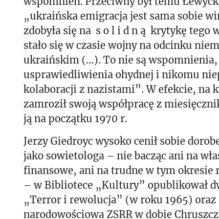
wspomnień. Przeciwny był temu Łewyćky
„ukraińska emigracja jest sama sobie wi
zdobyła się na s o l i d n ą krytykę tego 
stało się w czasie wojny na odcinku nie
ukraińskim (…). To nie są wspomnienia, 
usprawiedliwienia ohydnej i nikomu nie
kolaboracji z nazistami”. W efekcie, na k
zamroził swoją współpracę z miesięczni
ją na początku 1970 r.
Jerzy Giedroyc wysoko cenił sobie doro
jako sowietologa – nie bacząc ani na wł
finansowe, ani na trudne w tym okresie 
– w Bibliotece „Kultury” opublikował dw
„Terror i rewolucja” (w roku 1965) oraz
narodowościowa ZSRR w dobie Chruszc