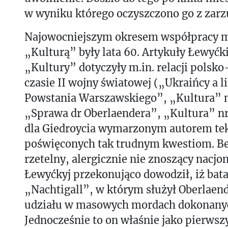
w wyniku którego oczyszczono go z zarz
Najowocniejszym okresem współpracy m
„Kulturą” były lata 60. Artykuły Łewyćk
„Kultury” dotyczyły m.in. relacji polsk
czasie II wojny światowej („Ukraińcy a l
Powstania Warszawskiego”, „Kultura” n
„Sprawa dr Oberlaendera”, „Kultura” nr
dla Giedroycia wymarzonym autorem te
poświęconych tak trudnym kwestiom. 
rzetelny, alergicznie nie znoszący nacjo
Łewyćkyj przekonująco dowodził, iż bata
„Nachtigall”, w którym służył Oberlaende
udziału w masowych mordach dokonany
Jednocześnie to on właśnie jako pierwsz