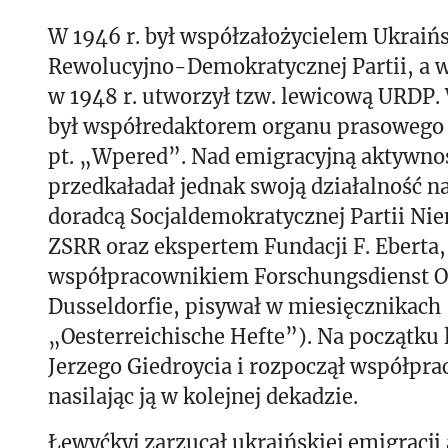
W 1946 r. był współzałożycielem Ukraińs
Rewolucyjno-Demokratycznej Partii, a 
w 1948 r. utworzył tzw. lewicową URDP.
był współredaktorem organu prasowego
pt. „Wpered”. Nad emigracyjną aktywnoś
przedkaładał jednak swoją działalność n
doradcą Socjaldemokratycznej Partii Ni
ZSRR oraz ekspertem Fundacji F. Eberta,
współpracownikiem Forschungsdienst O
Dusseldorfie, pisywał w miesięcznikach
„Oesterreichische Hefte”). Na początku 
Jerzego Giedroycia i rozpoczął współpra
nasilając ją w kolejnej dekadzie.
Łewyćkyj zarzucał ukraińskiej emigracji