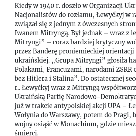
Kiedy w 1940 r. doszło w Organizacji Uk
Nacjonalistów do rozłamu, Łewyćkyj w
związał się z jednym z ówczesnych stro
Iwanem Mitryngą. Był jednak – wraz z 
Mitryngi” – coraz bardziej krytyczny w
przez Banderę proniemieckiej orientacji 
ukraińskiej. „Grupa Mitryngi” głosiła h
Polakami, Francuzami, narodami ZSRR 
bez Hitlera i Stalina”. Do ostatecznej se
r.. Łewyćkyj wraz z Mitryngą współtwor
Ukraińską Partię Narodowo-Demokratycz
już w trakcie antypolskiej akcji UPA – Ł
Wołynia do Warszawy, potem do Pragi, b
wojny osiąść w Monachium, gdzie mieszk
śmierci.