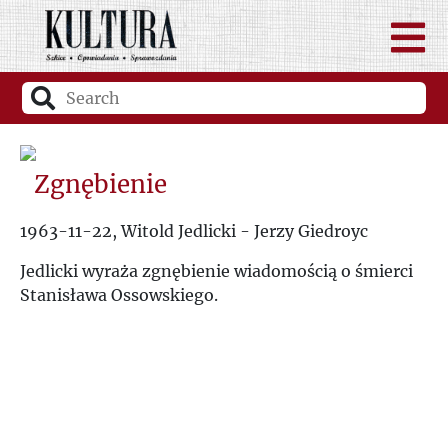
Zgnębienie
1963-11-22, Witold Jedlicki - Jerzy Giedroyc
Jedlicki wyraża zgnębienie wiadomością o śmierci
Stanisława Ossowskiego.