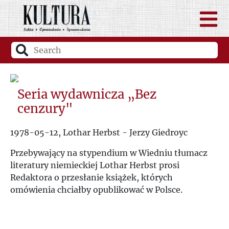
Seria wydawnicza „Bez
cenzury"
1978-05-12, Lothar Herbst - Jerzy Giedroyc
Przebywający na stypendium w Wiedniu tłumacz
literatury niemieckiej Lothar Herbst prosi
Redaktora o przesłanie książek, których
omówienia chciałby opublikować w Polsce.