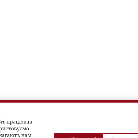
айт працював
ристовуємо
омагають нам