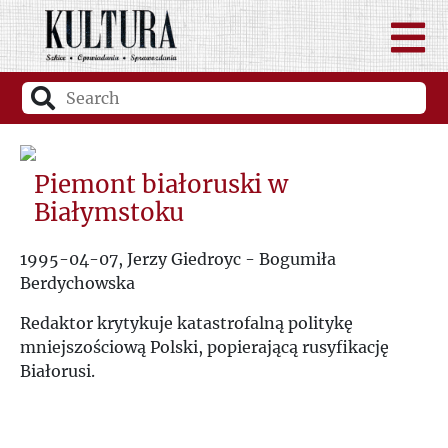
Piemont białoruski w
Białymstoku
1995-04-07, Jerzy Giedroyc - Bogumiła
Berdychowska
Redaktor krytykuje katastrofalną politykę
mniejszościową Polski, popierającą rusyfikację
Białorusi.