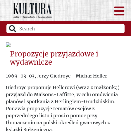
Propozycje przyjazdowe i
wydawnicze
1969-03-03, Jerzy Giedroyc - Michał Heller
Giedroyc proponuje Hellerowi (wraz z małżonką)
przyjazd do Maisons-Laffitte, w celu omówienia
planów i spotkania z Herlingiem-Grudzińskim.
Ponawia propozycje tematów esejów z
poprzedniego listu i prosi o pomoc przy
tłumaczeniu na polski określeń gwarowych z
książki Sołżenicyna.