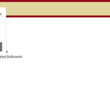
niczej
×
la
cji o
niej Bałtowie