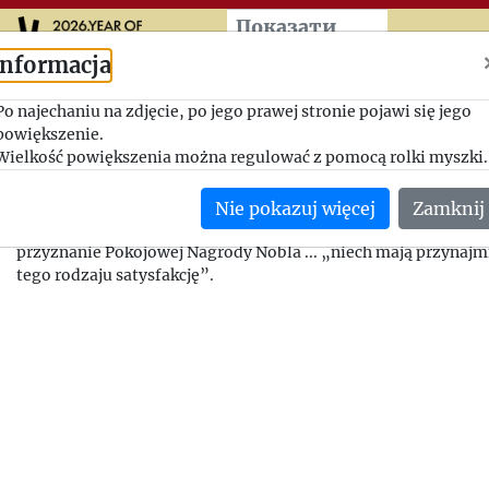
Przeskocz do treści zasad
Показати
більше
Informacja
Pokojowa Nagroda Nobla d
Po najechaniu na zdjęcie, po jego prawej stronie pojawi się jego
powiększenie.
krajów bałtyckich !
Wielkość powiększenia można regulować z pomocą rolki myszki.
1990-06-18, Jerzy Giedroyc - Anna M. Cienciała
Nie pokazuj więcej
Zamknij
Redaktor prosi o włączenie się do zainicjowanej przez niego ak
przyznanie Pokojowej Nagrody Nobla ... „niech mają przynajm
tego rodzaju satysfakcję”.