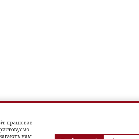
айт працював
ристовуємо
омагають нам