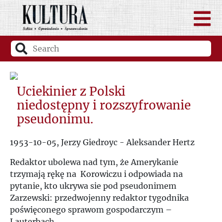
Uciekinier z Polski
niedostępny i rozszyfrowanie
pseudonimu.
1953-10-05, Jerzy Giedroyc - Aleksander Hertz
Redaktor ubolewa nad tym, że Amerykanie
trzymają rękę na Korowiczu i odpowiada na
pytanie, kto ukrywa sie pod pseudonimem
Zarzewski: przedwojenny redaktor tygodnika
poświęconego sprawom gospodarczym –
Lauterbach.