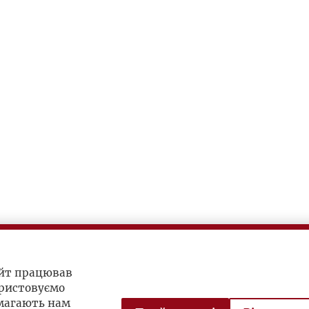
айт працював
ристовуємо
омагають нам