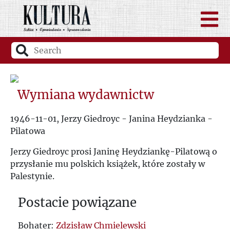
Wymiana wydawnictw
1946-11-01, Jerzy Giedroyc - Janina Heydzianka -
Pilatowa
Jerzy Giedroyc prosi Janinę Heydziankę-Pilatową o
przysłanie mu polskich książek, które zostały w
Palestynie.
Postacie powiązane
Bohater:
Zdzisław Chmielewski