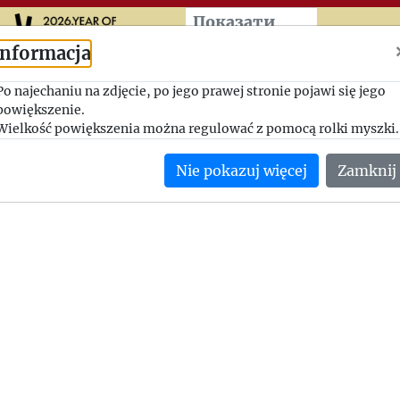
Przeskocz do treści zasad
Показати
більше
Informacja
Przypieczętowanie współp
Po najechaniu na zdjęcie, po jego prawej stronie pojawi się jego
powiększenie.
1947-03-03, Jerzy Giedroyc - Teodor Parnicki
Wielkość powiększenia można regulować z pomocą rolki myszki.
Jerzy Giedroyc wyraża radość za to, że Teodor Parnicki zgodził
Nie pokazuj więcej
Zamknij
wydawanie książek przez Instytut we Włoszech.