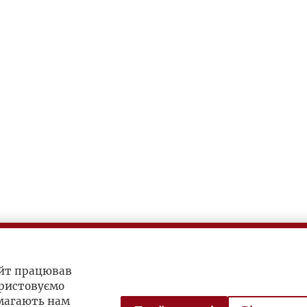
айт працював
ристовуємо
омагають нам