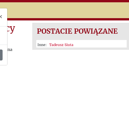
niczej
×
racy
POSTACIE POWIĄZANE
Inne:
Tadeusz Siuta
 się na