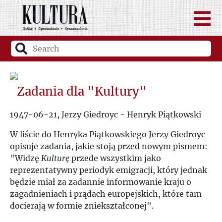
Zadania dla "Kultury"
1947-06-21, Jerzy Giedroyc - Henryk Piątkowski
W liście do Henryka Piątkowskiego Jerzy Giedroyc
opisuje zadania, jakie stoją przed nowym pismem:
"Widzę
Kulturę
przede wszystkim jako
reprezentatywny periodyk emigracji, który jednak
będzie miał za zadannie informowanie kraju o
zagadnieniach i prądach europejskich, które tam
docierają w formie zniekształconej".