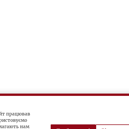
айт працював
ристовуємо
омагають нам