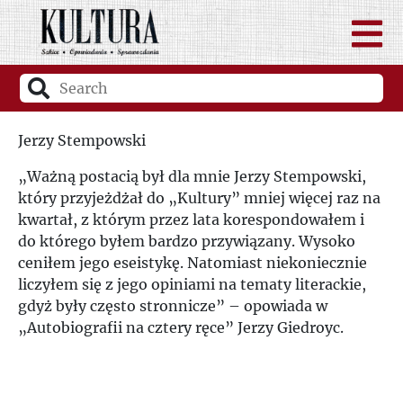
Jerzy Stempowski
„Ważną postacią był dla mnie Jerzy Stempowski,
który przyjeżdżał do „Kultury” mniej więcej raz na
kwartał, z którym przez lata korespondowałem i
do którego byłem bardzo przywiązany. Wysoko
ceniłem jego eseistykę. Natomiast niekoniecznie
liczyłem się z jego opiniami na tematy literackie,
gdyż były często stronnicze” – opowiada w
„Autobiografii na cztery ręce” Jerzy Giedroyc.