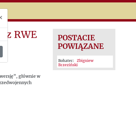
niczej
×
” z RWE
POSTACIE
POWIĄZANE
Bohater:
Zbigniew
Brzeziński
wersję”, głównie w
przedwojennych