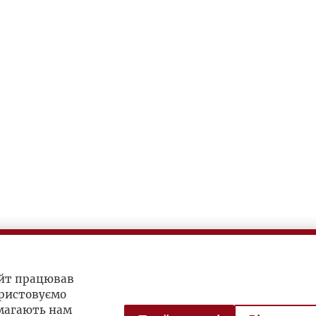
айт працював
ристовуємо
омагають нам