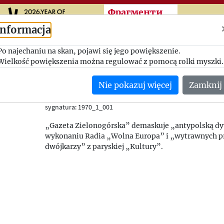
Przeskocz do treści zasad
Фрагменти
Informacja
Po najechaniu na skan, pojawi się jego powiększenie.
Rodowody „patriotów
Wielkość powiększenia można regulować z pomocą rolki myszki.
Gazeta Zielonogórska
Nie pokazuj więcej
Zamknij
31/12/1969-01/01/1970
(Polska)
sygnatura: 1970_1_001
„Gazeta Zielonogórska” demaskuje „antypolską dy
wykonaniu Radia „Wolna Europa” i „wytrawnych 
dwójkarzy” z paryskiej „Kultury”.