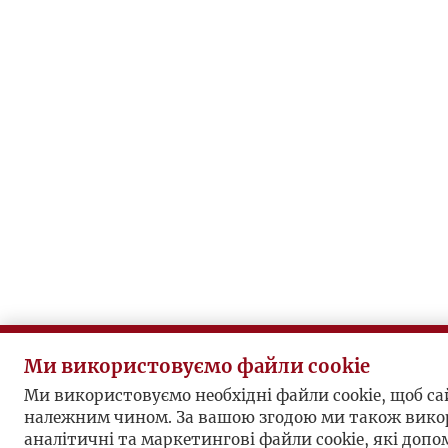
Ми використовуємо файли cookie
Ми використовуємо необхідні файли cookie, щоб с
належним чином. За вашою згодою ми також вико
аналітичні та маркетингові файли cookie, які доп