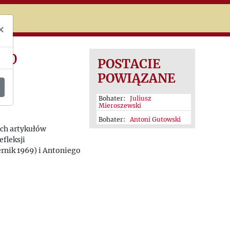
niczej
×
/70
POSTACIE
POWIĄZANE
nn)
Bohater:
Juliusz
Mieroszewski
Bohater:
Antoni Gutowski
ch artykułów
fleksji
rnik 1969) i Antoniego