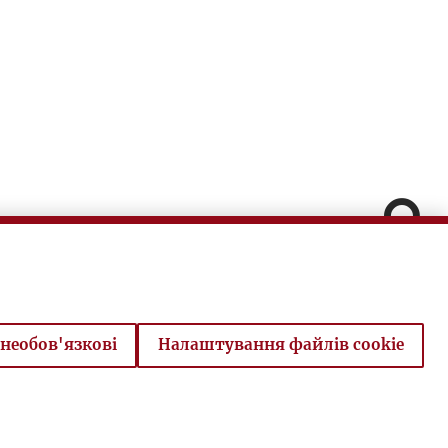
Pomiń
Fa
In
необов'язкові
Налаштування файлів cookie
V
Powró