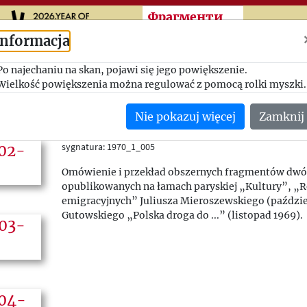
Przeskocz do treści zasad
Фрагменти
Informacja
Po najechaniu na skan, pojawi się jego powiększenie.
Polnische Stimmen, 1
Wielkość powiększenia można regulować z pomocą rolki myszki.
Landsmannschaftlicher Arbeitskreis Oder-Neisse im BdV (Bo
Nie pokazuj więcej
Zamknij
09/01/1970
(Niemcy)
sygnatura: 1970_1_005
Omówienie i przekład obszernych fragmentów dwó
opublikowanych na łamach paryskiej „Kultury”, „Re
emigracyjnych” Juliusza Mieroszewskiego (paździe
Gutowskiego „Polska droga do ...” (listopad 1969).