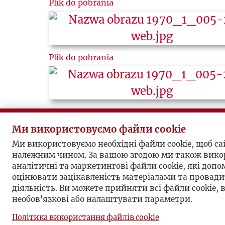
Plik do pobrania
Plik do pobrania
Plik do pobrania
Ми використовуємо файли cookie
Ми використовуємо необхідні файли cookie, щоб с
належним чином. За вашою згодою ми також вико
аналітичні та маркетингові файли cookie, які доп
Plik do pobrania
оцінювати зацікавленість матеріалами та провад
діяльність. Ви можете прийняти всі файли cookie, 
необов'язкові або налаштувати параметри.
book
Pomiń sekcję linków społecznościowych
Powrót do sekcji linków społecznościowy
Instagram
Vimeo
Політика використання файлів cookie
Plik do pobrania