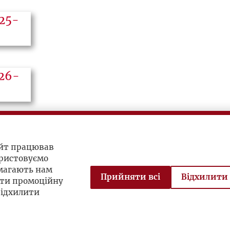
айт працював
ристовуємо
омагають нам
Прийняти всі
Відхилити 
ити промоційну
відхилити
ch