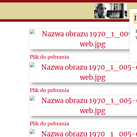
RU
UK
Search
Історія
Plik do pobrania
Історія
Інституту
Теми
Plik do pobrania
Фрагменти
Plik do pobrania