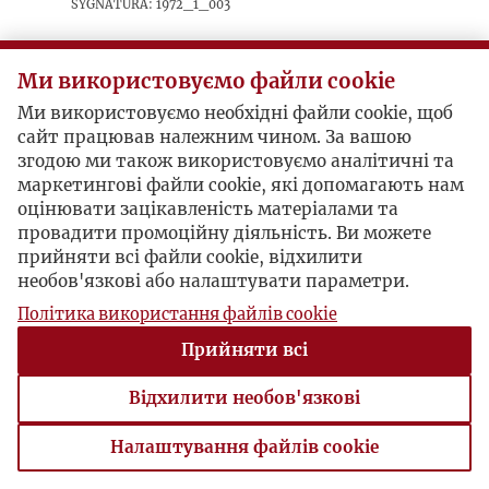
sygnatura: 1972_1_003
Artykuł o wrogiej machinie nakierowanej na
"podważanie podstaw ustrojowych państw
Ми використовуємо файли cookie
socjalistycznych": wojnie psychologicznej,
Ми використовуємо необхідні файли cookie, щоб
ideologicznej dywersji, dezinformacji i
сайт працював належним чином. За вашою
sowietologii – "pseudonauce służącej
згодою ми також використовуємо аналітичні та
określonym interesom klasowym burżuazji".
маркетингові файли cookie, які допомагають нам
оцінювати зацікавленість матеріалами та
провадити промоційну діяльність. Ви можете
прийняти всі файли cookie, відхилити
необов'язкові або налаштувати параметри.
Політика використання файлів cookie
Прийняти всі
Відхилити необов'язкові
Налаштування файлів cookie
Налаштування файлів cookie