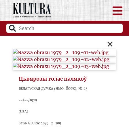
×
Цьвярозы голас палякоў
Беларуская думка (Нью-Йорк), № 23
--/--/1979
(USA)
sygnatura: 1979_2_109