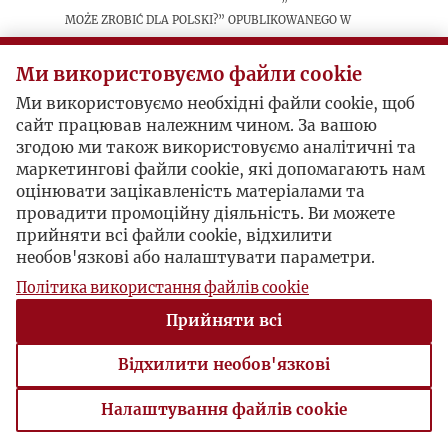
może zrobić dla Polski?” opublikowanego w
„Kulturze” (styczeń-luty 1981).
Ми використовуємо файли cookie
Ми використовуємо необхідні файли cookie, щоб
Postacie powiązane
сайт працював належним чином. За вашою
згодою ми також використовуємо аналітичні та
Autor publikacji:
Stefan Kurowski
маркетингові файли cookie, які допомагають нам
оцінювати зацікавленість матеріалами та
провадити промоційну діяльність. Ви можете
прийняти всі файли cookie, відхилити
необов'язкові або налаштувати параметри.
Політика використання файлів cookie
Прийняти всі
Відхилити необов'язкові
Налаштування файлів cookie
Налаштування файлів cookie