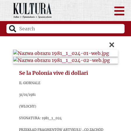
×
Se la Polonia vive di dollari
Il Giornale
31/01/1981
(Włochy)
sygnatura: 1981_1_024
Przekład fragmentów artykułu „Co Zachód