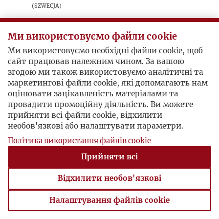
(Szwecja)
sygnatura: 1982_1_002_A
Ми використовуємо файли cookie
Polemika z artykułem Socjusza (Zdzisław
Ми використовуємо необхідні файли cookie, щоб
Najder) „Gesty i praca” opublikowanym w
сайт працював належним чином. За вашою
podwójnym numerze „Kultury” (lipiec sierpień
згодою ми також використовуємо аналітичні та
1980), omawiającym dokumenty programowe
маркетингові файли cookie, які допомагають нам
Ruchu Młodej Polski i Konfederacji Polski
оцінювати зацікавленість матеріалами та
Niepodległej.
провадити промоційну діяльність. Ви можете
прийняти всі файли cookie, відхилити
необов'язкові або налаштувати параметри.
Postacie powiązane
Політика використання файлів cookie
Прийняти всі
Bohater:
Zdzisław Najder
Bohater:
Leszek Moczulski
Відхилити необов'язкові
Налаштування файлів cookie
Налаштування файлів cookie