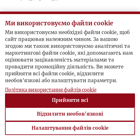
Postacie powiązane
Ми використовуємо файли cookie
Ми використовуємо необхідні файли cookie, щоб
Autor publikacji:
Jerzy Zawieyski
сайт працював належним чином. За вашою
згодою ми також використовуємо аналітичні та
маркетингові файли cookie, які допомагають нам
оцінювати зацікавленість матеріалами та
провадити промоційну діяльність. Ви можете
прийняти всі файли cookie, відхилити
необов'язкові або налаштувати параметри.
Політика використання файлів cookie
Прийняти всі
Відхилити необов'язкові
Налаштування файлів cookie
Налаштування файлів cookie