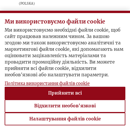
(Polska)
sygnatura: 1985_01_007
Ми використовуємо файли cookie
Tekst francuskiego filozofa, krytykujący
Ми використовуємо необхідні файли cookie, щоб
symetryczne traktowanie komunizmu i
сайт працював належним чином. За вашою
kapitalizmu przez Kościół. Przedruk z
згодою ми також використовуємо аналітичні та
"Kultury" z marca 1983.
маркетингові файли cookie, які допомагають нам
оцінювати зацікавленість матеріалами та
провадити промоційну діяльність. Ви можете
Postacie powiązane
прийняти всі файли cookie, відхилити
необов'язкові або налаштувати параметри.
Autor artykułu:
Alain Besançon
Політика використання файлів cookie
Прийняти всі
Відхилити необов'язкові
Налаштування файлів cookie
Налаштування файлів cookie