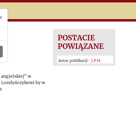
niczej
×
POSTACIE
POWIĄZANE
Autor publikacji:
J.P.H.
 angielskiej” w
i Londyńczykowi by w
r.