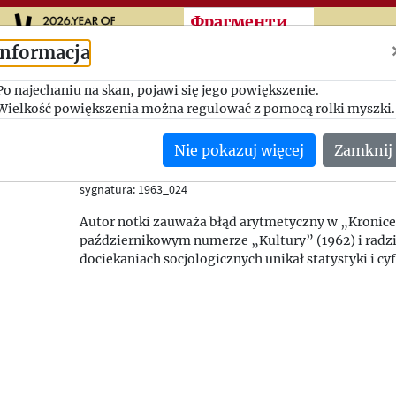
Przeskocz do treści zasad
Фрагменти
Informacja
Po najechaniu na skan, pojawi się jego powiększenie.
Arytmetyka
Wielkość powiększenia można regulować z pomocą rolki myszki.
Orzeł Biały
Nie pokazuj więcej
Zamknij
27.01.1963
(Wielka Brytania)
sygnatura: 1963_024
Autor notki zauważa błąd arytmetyczny w „Kronice
październikowym numerze „Kultury” (1962) i radz
dociekaniach socjologicznych unikał statystyki i cyf