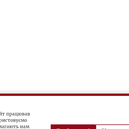
айт працював
ристовуємо
омагають нам