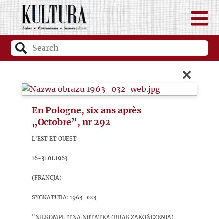
×
En Pologne, six ans après
„Octobre”, nr 292
L'Est et Ouest
16-31.01.1963
(Francja)
sygnatura: 1963_023
"Niekompletna notatka (brak zakończenia)