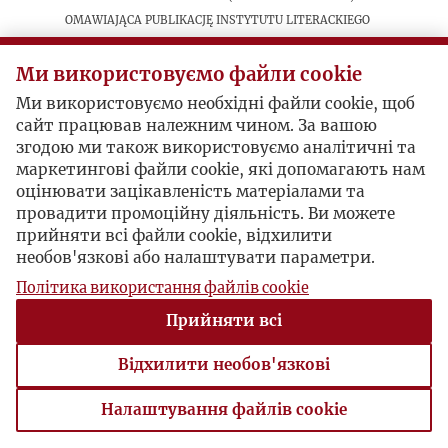
omawiająca publikację Instytutu Literackiego
„6 lat temu...” (Kulisy Polskiego
Października),""Dokumenty"" Zeszyt 11 (Paryż
Ми використовуємо файли cookie
1962). "
Ми використовуємо необхідні файли cookie, щоб
сайт працював належним чином. За вашою
згодою ми також використовуємо аналітичні та
маркетингові файли cookie, які допомагають нам
оцінювати зацікавленість матеріалами та
провадити промоційну діяльність. Ви можете
прийняти всі файли cookie, відхилити
необов'язкові або налаштувати параметри.
Політика використання файлів cookie
Прийняти всі
Відхилити необов'язкові
Налаштування файлів cookie
Налаштування файлів cookie