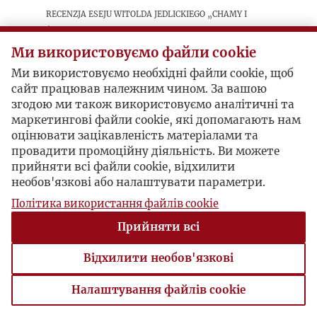
Recenzja eseju Witolda Jedlickiego „Chamy i
Żydy”, opublikowanego na łamach grudniowej
„Kultury” (1962).
Ми використовуємо файли cookie
Ми використовуємо необхідні файли cookie, щоб
сайт працював належним чином. За вашою
Postacie powiązane
згодою ми також використовуємо аналітичні та
маркетингові файли cookie, які допомагають нам
Autor publikacji:
Stanisław
оцінювати зацікавленість матеріалами та
Paczyński
провадити промоційну діяльність. Ви можете
прийняти всі файли cookie, відхилити
необов'язкові або налаштувати параметри.
Політика використання файлів cookie
Прийняти всі
Відхилити необов'язкові
Налаштування файлів cookie
Налаштування файлів cookie