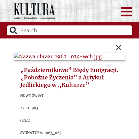
×
„Październikowe” Błędy Emigracji.
„Pobożne Życzenia” a Artykuł
Jedlickiego w „Kulturze”
Nowy Świat
22.01.1963
(USA)
sygnatura: 1963_025