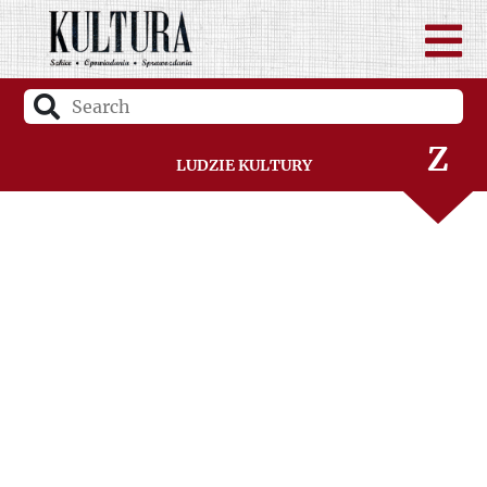
V
W
Z
Ludzie Kultury
Ż